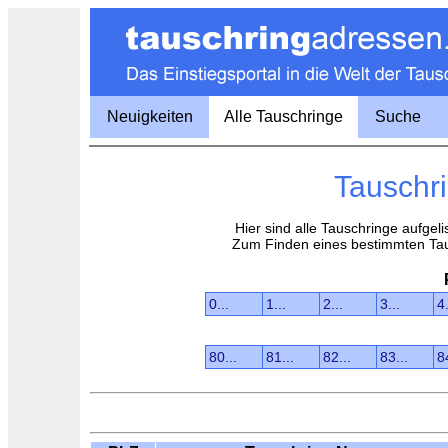
Neuigkeiten
Alle Tauschringe
Suche
Tauschri
Hier sind alle Tauschringe aufgel
Zum Finden eines bestimmten Ta
0...
1...
2...
3...
4.
80...
81...
82...
83...
8