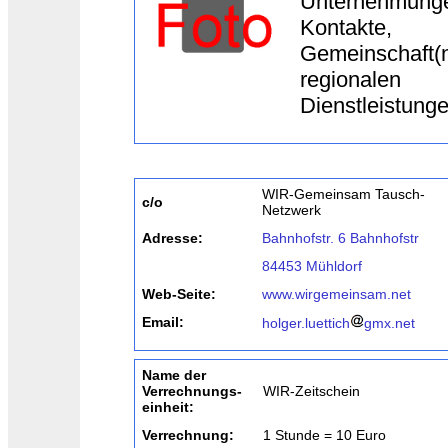
Unternehmu
Kontakte,
Gemeinschaft
regionalen 
Dienstleistung
WIR-Gemeinsam Tausch-
c/o
Netzwerk
Adresse:
Bahnhofstr. 6 Bahnhofstr
84453 Mühldorf
Web-Seite:
www.wirgemeinsam.net
Email:
holger.luettich
gmx.net
Name der
Verrechnungs-
WIR-Zeitschein
einheit:
Verrechnung:
1 Stunde = 10 Euro